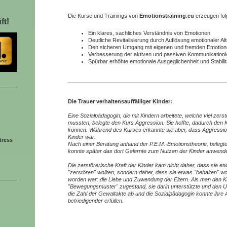
Die Kurse und Trainings von
Emotionstraining.eu
erzeugen fol
ft!
Ein klares, sachliches Verständnis von Emotionen
Deutliche Revitalisierung durch Auflösung emotionaler Alt
Den sicheren Umgang mit eigenen und fremden Emotio
Verbesserung der aktiven und passiven Kommunikatio
Spürbar erhöhte emotionale Ausgeglichenheit und Stabili
Die Trauer verhaltensauffälliger Kinder:
Eine Sozialpädagogin, d
ie mit Kindern arbeitete, welche viel zer
mussten,
belegte den Kurs Aggression. Sie hoffte, dadurch den 
können. Während des Kurses erkannte sie aber, dass Aggressio
Kinder war.
tress
Nach einer Beratung anhand der P.E.M.-Emotionstheorie, belegte
konnte später das dort Gelernte zum Nutzen der Kinder anwend
Die zerstörerische Kraft der Kinder kam nicht daher, dass sie e
"zerstören" wollten, sondern daher, dass sie etwas "behalten" 
worden war: die Liebe und Zuwendung der Eltern. Als man den K
"Bewegungsmuster" zugestand, sie darin unterstützte und den 
die Zahl der Gewaltakte ab und die Sozialpädagogin konnte ihre A
befriedigender
erfüllen.