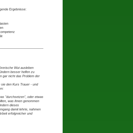
gende Ergebnisse:
lasten
nen
nkompetenz
tät
störerische Wut ausleben
Kindern besser helfen zu
n gar nicht das Problem der
 sie den Kurs Trauer - und
en:
twas "durchsetzen", oder etwas
wollten, was ihnen genommen
indern dieses
Umgang damit lehrte, nahmen
rbeit
erfolgreicher
und