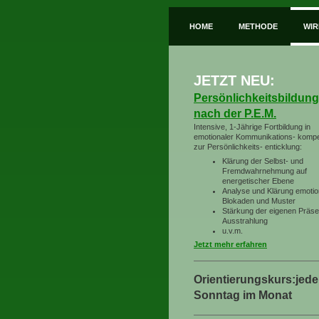
HOME
METHODE
WI
JETZT NEU:
Persönlichkeitsbildung
nach der P.E.M.
Intensive, 1-Jährige Fortbildung in
emotionaler Kommunikations- komp
zur Persönlichkeits- enticklung:
Klärung der Selbst- und
Fremdwahrnehmung auf
energetischer Ebene
Analyse und Klärung emotio
Blokaden und Muster
Stärkung der eigenen Präs
Ausstrahlung
u.v.m.
Jetzt mehr erfahren
Orientierungskurs:jede
Sonntag im Monat