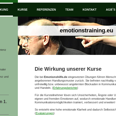
RKUNG
KURSE
REFERENZEN
TEAM
KONTAKT
AGB´S
emotionstraining.eu
etenz
Die Wirkung unserer Kurse
naler
enz und
Die bei
Emotionshilfe.de
eingesetzten Übungen führen Menschen
angeborenen Handlungsmuster zurück. Sie befreien nachhaltig 
unfreiwillig bzw. unbewusst angelernten Blockaden in Kommunika
und Handeln. (
Erfahrungsberichte
)
Für die Kursteilnehmer lösen sich Unsicherheiten, Ängste oder 
eignen und fremden Emotionen auf, wodurch emotionale Handlu
n 1.
Kommunikationsmöglichkeiten trainiert, verbessert und erweiter
So entsteht eine hohe emotionale Klarheit und dadurch Selbstsich
(
Evaluierungen
)