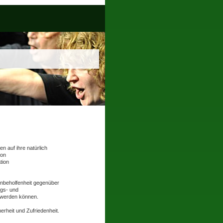
 auf ihre natürlich
von
tion
Unbeholfenheit gegenüber
ngs- und
t werden können.
erheit und Zufriedenheit.