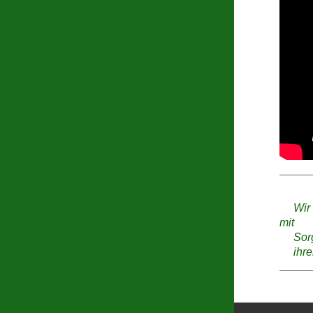
Wir b
mit
Sorgf
ihren