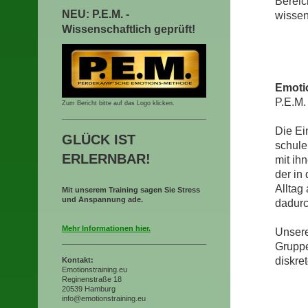
Bereic
NEU: P.E.M. -
wissen
Wissenschaftlich geprüft!
Emoti
P.E.M.
Zum Bericht bitte auf das Logo klicken.
Die Ei
GLÜCK IST
schule
ERLERNBAR!
mit ih
der in
Alltag
Mit unserem Training sagen Sie Stress
und Anspannung ade.
dadurc
Mehr Informationen hier.
Unsere
Gruppe
diskret
Kontakt:
Emotionstraining.eu
Reginenstraße 18
20539 Hamburg
info@emotionstraining.eu