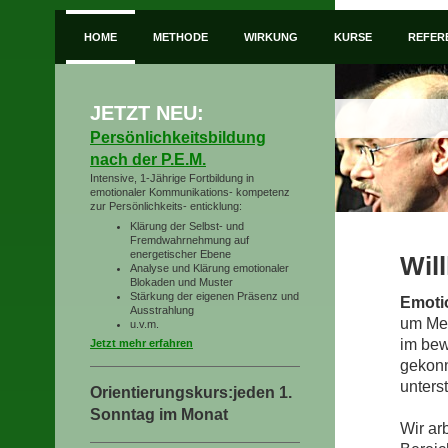
HOME
METHODE
WIRKUNG
KURSE
REFER
JETZT NEU:
Persönlichkeitsbildung
nach der P.E.M.
Intensive, 1-Jährige Fortbildung in
emotionaler Kommunikations- kompetenz
zur Persönlichkeits- enticklung:
Klärung der Selbst- und
Fremdwahrnehmung auf
energetischer Ebene
Wil
Analyse und Klärung emotionaler
Blokaden und Muster
Stärkung der eigenen Präsenz und
Emoti
Ausstrahlung
um Me
u.v.m.
im bew
Jetzt mehr erfahren
gekonn
unters
Orientierungskurs:jeden 1.
Sonntag im Monat
Wir ar